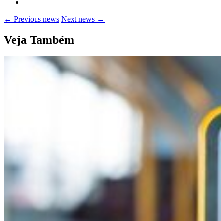
← Previous news
Next news →
Veja Também