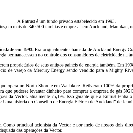
A Entrust é um fundo privado estabelecido em 1993.
ários,em mais de 340.500 famílias e empresas em Auckland, Manukau, nor
ricidade em 1993.
Era originalmente chamada de Auckland Energy C
energia permanecessem no controle dos consumidores de eletricidade na 
serem proprietários de seus antigos painéis de energia também. Em 1998
egócio de varejo da Mercury Energy sendo vendido para a Mighty Rive
 que opera no North Shore e em Waitakere. Retiveram 100% da propri
 para que pudesse levantar dinheiro para comprar a empresa de gás NG
s da Vector, atualmente 75,1%. Isso garante que a Entrust tenha o c
ço: Uma história do Conselho de Energia Elétrica de Auckland” de Jenni
r. Como principal acionista da Vector e por meio de nossos dois dir
adequada das operações da Vector.