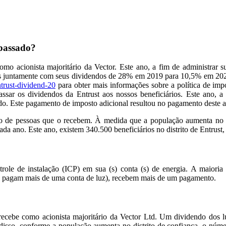
 passado?
 acionista majoritário da Vector. Este ano, a fim de administrar su
agos juntamente com seus dividendos de 28% em 2019 para 10,5% em 2
trust-dividend-20
para obter mais informações sobre a política de i
passar os dividendos da Entrust aos nossos beneficiários. Este ano
. Este pagamento de imposto adicional resultou no pagamento deste a
o de pessoas que o recebem. À medida que a população aumenta no d
ada ano. Este ano, existem 340.500 beneficiários no distrito de Entrust
role de instalação (ICP) em sua (s) conta (s) de energia. A maior
ue pagam mais de uma conta de luz), recebem mais de um pagamento.
 recebe como acionista majoritário da Vector Ltd. Um dividendo dos l
m disso, conforme a população aumenta no distrito de confiança, o n