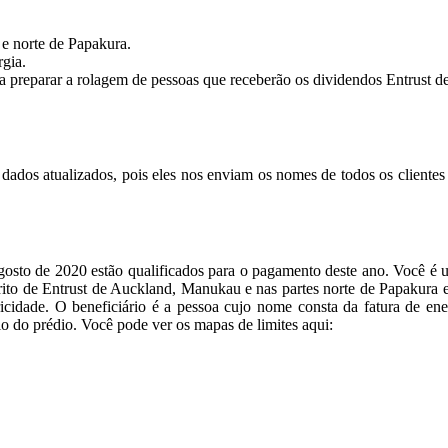
e norte de Papakura.
rgia.
 preparar a rolagem de pessoas que receberão os dividendos Entrust des
dados atualizados, pois eles nos enviam os nomes de todos os clientes d
osto de 2020 estão qualificados para o pagamento deste ano. Você é um
strito de Entrust de Auckland, Manukau e nas partes norte de Papakura e
cidade. O beneficiário é a pessoa cujo nome consta da fatura de ener
io do prédio. Você pode ver os mapas de limites aqui: