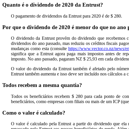
Quanto é o dividendo de 2020 da Entrust?
O pagamento de dividendos da Entrust para 2020 é de $ 280.
Por que o dividendo de 2020 é menor do que no ano
O dividendo da Entrust provém do dividendo que recebemos como
dividendos do ano passado, mas reduziu os créditos fiscais p
mudanças como esta (consulte
https://www.vector.co.nz/news/en
significa que a Entrust agora paga mais impostos antes de re
imposto. No ano passado, pagaram NZ $ 25,93 em cada dividendo
O valor do dividendo da Entrust também é afetado pelo númer
Entrust também aumenta e isso deve ser incluído nos cálculos a c
Todos recebem a mesma quantia?
Todos os beneficiários recebem $ 280 para cada ponto de cont
beneficiários, como empresas com filiais ou mais de um ICP (q
Como o valor é calculado?
O valor é calculado pela Entrust a partir do dividendo que ela
repassado pela Entrust aos nossos beneficiários de renda. Alé