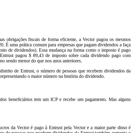
as obrigações fiscais de forma eficiente, a Vector pagou os mesmos
020. É uma prática comum para empresas que pagam dividendos a faça
mposto de dividendos). Essa mudança na forma como o imposto é pago
, a Entrust pagou $ 89,43 de imposto sobre cada dividendo pago com
no sendo menor do que nos anos anteriores.
istrito de Entrust, o número de pessoas que recebem dividendos da
, representando o maior número na história do dividendo.
ia dos beneficiários tem um ICP e recebe um pagamento. Mas alguns
ucros da Vector é pago à Entrust pela Vector e a maior parte disso é
úmero de pessoas que recebem dividendos da Entrust também aumenta e