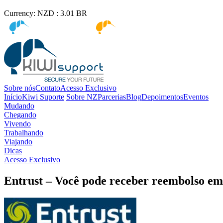
Currency:
NZD :
3.01
BR
Kiwi immigration
Kiwi Education
Sobre nós
Contato
Acesso Exclusivo
Início
Kiwi Suporte
Sobre NZ
Parcerias
Blog
Depoimentos
Eventos
Mudando
Chegando
Vivendo
Trabalhando
Viajando
Dicas
Acesso Exclusivo
Entrust – Você pode receber reembolso em