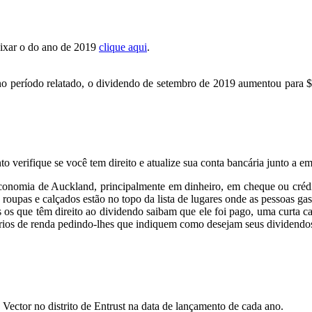
aixar o do ano de 2019
clique aqui
.
o período relatado, o dividendo de setembro de 2019 aumentou para $
o verifique se você tem direito e atualize sua conta bancária junto a e
conomia de Auckland, principalmente em dinheiro, em cheque ou crédi
de roupas e calçados estão no topo da lista de lugares onde as pessoas
 os que têm direito ao dividendo saibam que ele foi pago, uma curta c
ios de renda pedindo-lhes que indiquem como desejam seus dividendo
a Vector no distrito de Entrust na data de lançamento de cada ano.