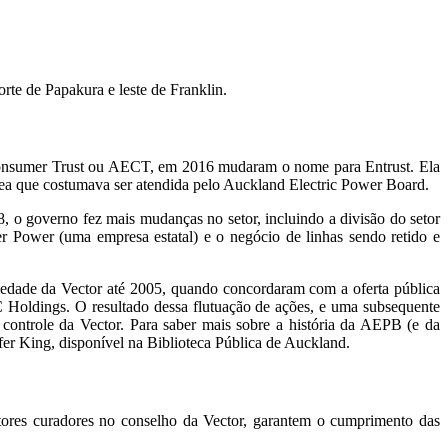
te de Papakura e leste de Franklin.
onsumer Trust ou AECT, em 2016 mudaram o nome para Entrust. Ela
área que costumava ser atendida pelo Auckland Electric Power Board.
, o governo fez mais mudanças no setor, incluindo a divisão do setor
r Power (uma empresa estatal) e o negócio de linhas sendo retido e
edade da Vector até 2005, quando concordaram com a oferta pública
C Holdings. O resultado dessa flutuação de ações, e uma subsequente
ontrole da Vector. Para saber mais sobre a história da AEPB (e da
fer King, disponível na Biblioteca Pública de Auckland.
etores curadores no conselho da Vector, garantem o cumprimento das