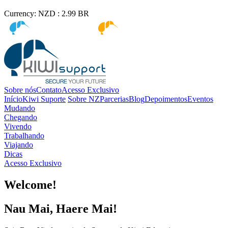
Currency:
NZD :
2.99
BR
Kiwi immigration
Kiwi Education
Sobre nós
Contato
Acesso Exclusivo
Início
Kiwi Suporte
Sobre NZ
Parcerias
Blog
Depoimentos
Eventos
Mudando
Chegando
Vivendo
Trabalhando
Viajando
Dicas
Acesso Exclusivo
Welcome!
Nau Mai, Haere Mai!