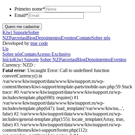
Primeiro nome
*
Email
*
Kiwi Suporte
Sobre
NZ
Parcerias
Blog
Depoimentos
Eventos
Contato
Sobre nós
Developed by
true code
Up
Sobre nós
Contato
Acesso Exclusivo
Início
Kiwi Suporte
Sobre NZ
Parcerias
Blog
Depoimentos
Eventos
Currency:
NZD :
Fatal error
: Uncaught Error: Call to undefined function
convertCurrency() in
/var/www/kiwisupport/data/www/kiwisupport.ru/wp-
content/themes/kiwi-support/template-parts/mobile-nav.php:59 Stack
trace: #0 /var/www/kiwisupport/data/www/kiwisupport.ru/wp-
includes/template.php(690): require() #1
/var/www/kiwisupport/data/www/kiwisupport.ru/wp-
includes/template.php(647): load_template('/var/www/kiwisu...',
false) #2 /var/www/kiwisupport/data/www/kiwisupport.ru/wp-
includes/general-template.php(155): locate_template(Array, true,
false) #3 /var/www/kiwisupport/data/www/kiwisupport.ru/wp-
content/themes/kiwi-support/footer.php(112):