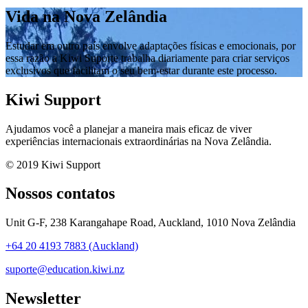
Vida na Nova Zelândia
Estudar em outro país envolve adaptações físicas e emocionais, por
essa razão a Kiwi Suporte trabalha diariamente para criar serviços
exclusivos que facilitam o seu bem-estar durante este processo.
Kiwi Support
Ajudamos você a planejar a maneira mais eficaz de viver
experiências internacionais extraordinárias na Nova Zelândia.
© 2019 Kiwi Support
Nossos contatos
Unit G-F, 238 Karangahape Road, Auckland, 1010 Nova Zelândia
+64 20 4193 7883 (Auckland)
suporte@education.kiwi.nz
Newsletter