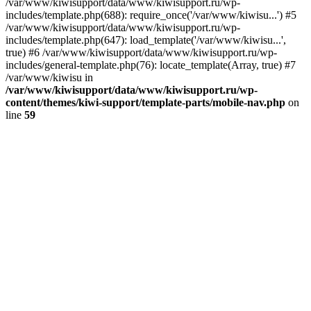
/var/www/kiwisupport/data/www/kiwisupport.ru/wp-
includes/template.php(688): require_once('/var/www/kiwisu...') #5
/var/www/kiwisupport/data/www/kiwisupport.ru/wp-
includes/template.php(647): load_template('/var/www/kiwisu...',
true) #6 /var/www/kiwisupport/data/www/kiwisupport.ru/wp-
includes/general-template.php(76): locate_template(Array, true) #7
/var/www/kiwisu in
/var/www/kiwisupport/data/www/kiwisupport.ru/wp-
content/themes/kiwi-support/template-parts/mobile-nav.php
on
line
59