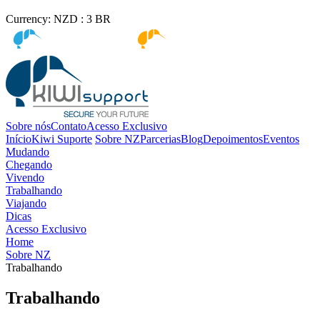
Currency:
NZD :
3
BR
Kiwi immigration
Kiwi Education
Sobre nós
Contato
Acesso Exclusivo
Início
Kiwi Suporte
Sobre NZ
Parcerias
Blog
Depoimentos
Eventos
Mudando
Chegando
Vivendo
Trabalhando
Viajando
Dicas
Acesso Exclusivo
Home
Sobre NZ
Trabalhando
Trabalhando