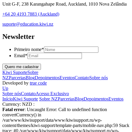
Unit G-F, 238 Karangahape Road, Auckland, 1010 Nova Zelândia
+64 20 4193 7883 (Auckland)
suporte@education.kiwi.nz
Newsletter
Primeiro nome
*
Email
*
Kiwi Suporte
Sobre
NZ
Parcerias
Blog
Depoimentos
Eventos
Contato
Sobre nós
Developed by
true code
Up
Sobre nós
Contato
Acesso Exclusivo
Início
Kiwi Suporte
Sobre NZ
Parcerias
Blog
Depoimentos
Eventos
Currency:
NZD :
Fatal error
: Uncaught Error: Call to undefined function
convertCurrency() in
/var/www/kiwisupport/data/www/kiwisupport.ru/wp-
content/themes/kiwi-support/template-parts/mobile-nav.php:59 Stack
trace: #0 /var/www/kiwisupport/data/www/kiwisupport.ru/wp-