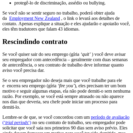
protegê-lo de discriminação, assédio ou bullying.
Se você não se sentir seguro no trabalho, poderá obter ajuda
da
Employment New Zealand
, o link o levará aos detalhes de
contato. Apenas explique a situação e eles ajudarão e apoiarão você,
eles têm tradutores que falam 43 idiomas.
Rescindindo contrato
Se você quiser sair do seu emprego (
gíria
‘quit’
) você deve avisar
seu empregador com antecedência – geralmente com duas semanas
de antecedência, o seu
contrato de trabalho
deve informar quanto
aviso você precisa dar.
Se o seu empregador não deseja mais que você trabalhe para ele
e
encerra
seu emprego (
gíria
‘fire you’
), eles precisam ter um bom
motivo e seguir algumas etapas, ela não pode demiti-o sem nenhuma
razão. Por exemplo, se você está sempre atrasado ou não aparece
nos dias que deveria, seu chefe pode iniciar um processo para
demiti-lo.
Lembre-se de que, se você concordou com um
período de avaliação
(‘
trial periods
‘)
no seu
contrato de trabalho
, seu empregador pode
solicitar que você saia nos primeiros 90 dias sem aviso prévio. Eles