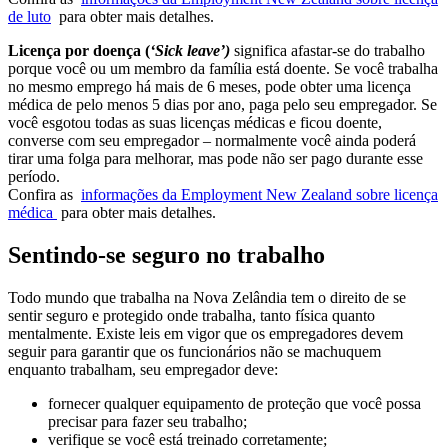
de luto
para obter mais detalhes.
Licença por doença (
‘Sick leave’)
significa afastar-se do trabalho
porque você ou um membro da família está doente. Se você trabalha
no mesmo emprego há mais de 6 meses, pode obter uma licença
médica de pelo menos 5 dias por ano, paga pelo seu empregador. Se
você esgotou todas as suas licenças médicas e ficou doente,
converse com seu empregador – normalmente você ainda poderá
tirar uma
folga
para melhorar, mas pode não ser pago durante esse
período.
Confira as
informações da Employment New Zealand sobre licença
médica
para obter mais detalhes.
Sentindo-se seguro no trabalho
Todo mundo que trabalha na Nova Zelândia tem o direito de se
sentir seguro e protegido onde trabalha, tanto física quanto
mentalmente. Existe leis em vigor que os empregadores devem
seguir para garantir que os funcionários não se machuquem
enquanto trabalham, seu empregador deve:
fornecer qualquer equipamento de proteção que você possa
precisar para fazer seu trabalho;
verifique se você está treinado corretamente;