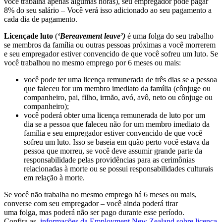
você trabalha apenas algumas horas), seu empregador pode pagar
8% do seu salário – Você verá isso adicionado ao seu pagamento a
cada dia de pagamento.
Licença
de luto
(
‘Bereavement leave’)
é uma
folga
do seu trabalho
se membros da família ou outras pessoas próximas a você morrerem
e seu empregador estiver convencido de que você sofreu um luto. Se
você trabalhou no mesmo emprego por 6 meses ou mais:
você pode ter uma
licença
remunerada de três dias se a pessoa
que faleceu for um membro imediato da família (cônjuge ou
companheiro, pai, filho, irmão, avó, avô, neto ou cônjuge ou
companheiro);
você poderá obter uma
licença
remunerada de
luto por um
dia
se a pessoa que faleceu não for um membro imediato da
família e seu empregador estiver convencido de que você
sofreu um luto. Isso se baseia em quão perto você estava da
pessoa que morreu, se você deve assumir grande parte da
responsabilidade pelas providências para as cerimônias
relacionadas à morte ou se possui responsabilidades culturais
em relação à morte.
Se você não trabalha no mesmo emprego há 6 meses ou mais,
converse com seu empregador – você ainda poderá tirar
uma
folga,
mas poderá não ser pago durante esse período.
Confira as
informações da Employment New Zealand sobre licença