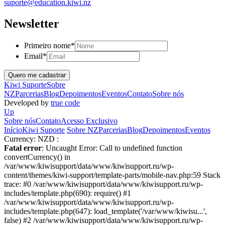
suporte@education.kiwi.nz
Newsletter
Primeiro nome
*
Email
*
Kiwi Suporte
Sobre
NZ
Parcerias
Blog
Depoimentos
Eventos
Contato
Sobre nós
Developed by
true code
Up
Sobre nós
Contato
Acesso Exclusivo
Início
Kiwi Suporte
Sobre NZ
Parcerias
Blog
Depoimentos
Eventos
Currency:
NZD :
Fatal error
: Uncaught Error: Call to undefined function
convertCurrency() in
/var/www/kiwisupport/data/www/kiwisupport.ru/wp-
content/themes/kiwi-support/template-parts/mobile-nav.php:59 Stack
trace: #0 /var/www/kiwisupport/data/www/kiwisupport.ru/wp-
includes/template.php(690): require() #1
/var/www/kiwisupport/data/www/kiwisupport.ru/wp-
includes/template.php(647): load_template('/var/www/kiwisu...',
false) #2 /var/www/kiwisupport/data/www/kiwisupport.ru/wp-