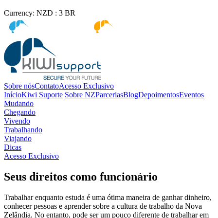
Currency:
NZD :
3
BR
Kiwi immigration
Kiwi Education
Sobre nós
Contato
Acesso Exclusivo
Início
Kiwi Suporte
Sobre NZ
Parcerias
Blog
Depoimentos
Eventos
Mudando
Chegando
Vivendo
Trabalhando
Viajando
Dicas
Acesso Exclusivo
Seus direitos como funcionário
Trabalhar enquanto estuda é uma ótima maneira de ganhar dinheiro,
conhecer pessoas e aprender sobre a cultura de trabalho da Nova
Zelândia. No entanto, pode ser um pouco diferente de trabalhar em