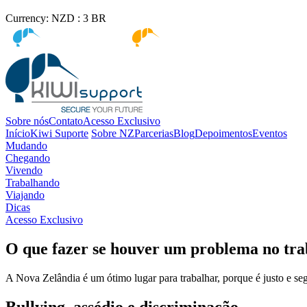
Currency:
NZD :
3
BR
Kiwi immigration
Kiwi Education
Sobre nós
Contato
Acesso Exclusivo
Início
Kiwi Suporte
Sobre NZ
Parcerias
Blog
Depoimentos
Eventos
Mudando
Chegando
Vivendo
Trabalhando
Viajando
Dicas
Acesso Exclusivo
O que fazer se houver um problema no tra
A Nova Zelândia é um ótimo lugar para trabalhar, porque é justo e se
Bullying, assédio e discriminação