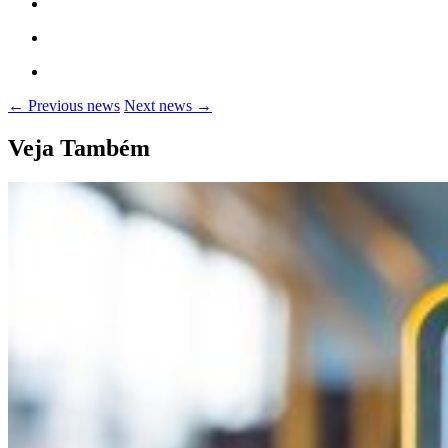
← Previous news
Next news →
Veja Também