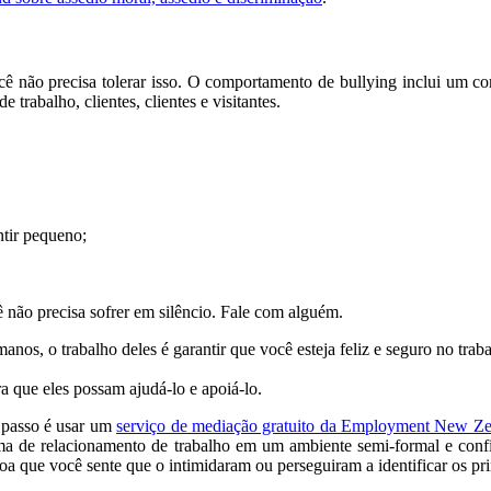
ocê não precisa
tolerar
isso. O comportamento de bullying inclui um co
 trabalho, clientes, clientes e visitantes.
ntir pequeno;
ê não precisa sofrer em silêncio. Fale com alguém.
os, o trabalho deles é garantir que você esteja feliz e seguro no traba
a que eles possam ajudá-lo e apoiá-lo.
 passo é usar um
serviço de mediação gratuito da Employment New Ze
ma de relacionamento de trabalho em um ambiente semi-formal e
conf
 que você sente que o intimidaram ou perseguiram a identificar os pri