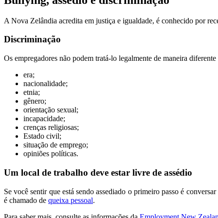
A Nova Zelândia acredita em justiça e igualdade, é conhecido por rece
Discriminação
Os empregadores não podem tratá-lo legalmente de maneira diferente d
era;
nacionalidade;
etnia;
gênero;
orientação sexual;
incapacidade;
crenças religiosas;
Estado civil;
situação de emprego;
opiniões políticas.
Um local de trabalho deve estar livre de assédio
Se você sentir que está sendo assediado o primeiro passo é conversa
é chamado de
queixa pessoal
.
Para saber mais, consulte as informações da
Employment New Zealand 