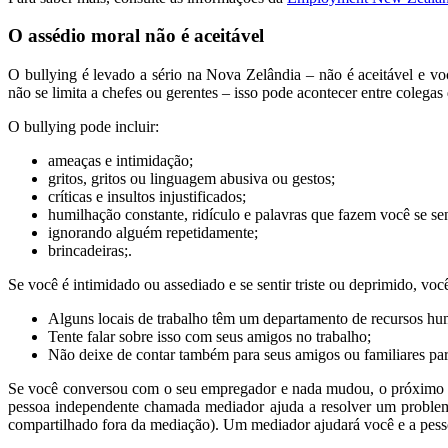
O assédio moral não é aceitável
O bullying é levado a sério na Nova Zelândia – não é aceitável e v
não se limita a chefes ou gerentes – isso pode acontecer entre colegas de
O bullying pode incluir:
ameaças e intimidação;
gritos, gritos ou linguagem abusiva ou gestos;
críticas e insultos injustificados;
humilhação constante, ridículo e palavras que fazem você se se
ignorando alguém repetidamente;
brincadeiras;.
Se você é intimidado ou assediado e se sentir triste ou deprimido, voc
Alguns locais de trabalho têm um departamento de recursos human
Tente falar sobre isso com seus amigos no trabalho;
Não deixe de contar também para seus amigos ou familiares par
Se você conversou com o seu empregador e nada mudou, o próximo
pessoa independente chamada mediador ajuda a resolver um proble
compartilhado fora da mediação). Um mediador ajudará você e a pessoa