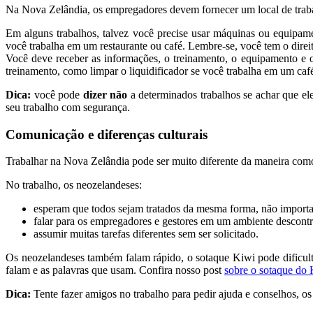
Na Nova Zelândia, os empregadores devem fornecer um local de trabalh
Em alguns trabalhos, talvez você precise usar máquinas ou equipame
você trabalha em um restaurante ou café. Lembre-se, você tem o direit
Você deve receber as informações, o treinamento, o equipamento e 
treinamento, como limpar o liquidificador se você trabalha em um café
Dica:
você pode
dizer não
a determinados trabalhos se achar que el
seu trabalho com segurança.
Comunicação e diferenças culturais
Trabalhar na Nova Zelândia pode ser muito diferente da maneira com
No trabalho, os neozelandeses:
esperam que todos sejam tratados da mesma forma, não importa 
falar para os empregadores e gestores em um ambiente descontr
assumir muitas tarefas diferentes sem ser solicitado.
Os neozelandeses também falam rápido, o sotaque
Kiwi
pode dificul
falam e as palavras que usam.
Confira nosso post
sobre o sotaque do
Dica:
Tente fazer amigos no trabalho para pedir ajuda e conselhos, o
s