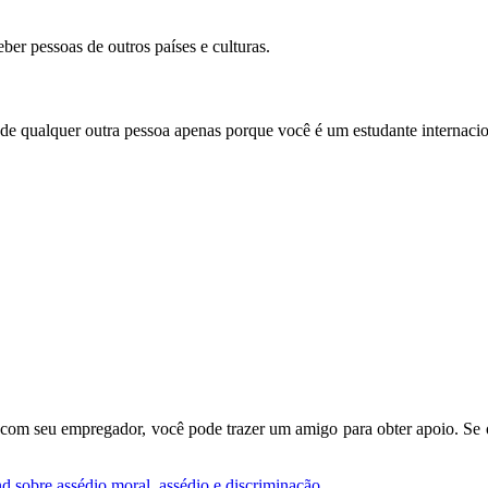
ber pessoas de outros países e culturas.
e qualquer outra pessoa apenas porque você é um estudante internaciona
r com seu empregador, você pode trazer um amigo para obter apoio. Se 
sobre assédio moral, assédio e discriminação
.