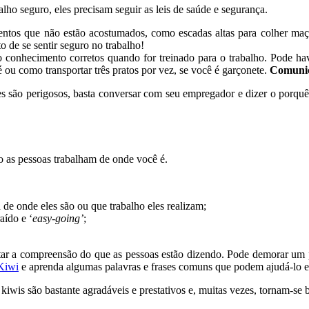
o seguro, eles precisam seguir as leis de saúde e segurança.
ntos que não estão acostumados, como escadas altas para colher maçã
o de se sentir seguro no trabalho!
o conhecimento corretos quando for treinado para o trabalho. Pode ha
 ou como transportar três pratos por vez, se você é garçonete.
Comunic
es são perigosos, basta conversar com seu empregador e dizer o porquê
o as pessoas trabalham de onde você é.
de onde eles são ou que trabalho eles realizam;
aído e ‘
easy-going’
;
tar a compreensão do que as pessoas estão dizendo. Pode demorar um
 Kiwi
e aprenda algumas palavras e frases comuns que podem ajudá-lo e
 kiwis
são bastante agradáveis ​​e prestativos e, muitas vezes, tornam-