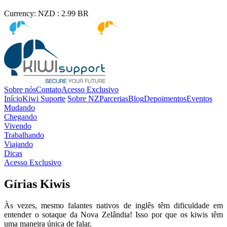
Currency:
NZD :
2.99
BR
Kiwi immigration
Kiwi Education
Sobre nós
Contato
Acesso Exclusivo
Início
Kiwi Suporte
Sobre NZ
Parcerias
Blog
Depoimentos
Eventos
Mudando
Chegando
Vivendo
Trabalhando
Viajando
Dicas
Acesso Exclusivo
Gírias Kiwis
Às vezes, mesmo falantes nativos de inglês têm dificuldade em
entender o sotaque da Nova Zelândia! Isso por que os
kiwis
têm
uma maneira única de falar.