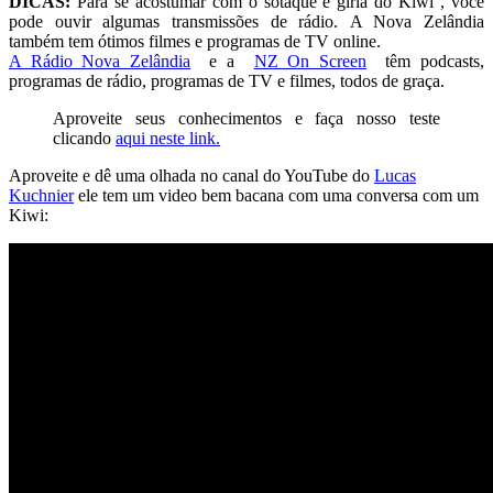
DICAS:
Para se acostumar com o sotaque e
gíria
do
Kiwi
, você
pode ouvir algumas transmissões de rádio. A Nova Zelândia
também tem ótimos filmes e programas de TV online.
A Rádio Nova Zelândia
e a
NZ On Screen
têm podcasts,
programas de rádio, programas de TV e filmes, todos de graça.
Aproveite seus conhecimentos e faça nosso teste
clicando
aqui neste link.
Aproveite e dê uma olhada no canal do YouTube do
Lucas
Kuchnier
ele tem um video bem bacana com uma conversa com um
Kiwi: