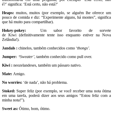
é?’ significa: ‘Está certo, não está?’
Heaps:
muitos, muitos (por exemplo, se alguém lhe oferece um
pouco de comida e diz: “Experimente alguns, há montes”, significa
que há muito para compartilhar).
Hokey-pokey:
Um sabor favorito de sorvete
de
Kiwi
(definitivamente tente isso enquanto estiver na Nova
Zelândia!).
Jandals
:
chinelos, também conhecidos como ‘
thongs’.
Jumper: ‘
Sweater’
, também conhecido como pull over.
Kiwi
:
neozelandeses, também um pássaro nativo.
Mate:
Amigo.
No worries:
‘de nada’, não há problema.
Stoked:
Super feliz (por exemplo, se você receber uma nota ótima
em uma tarefa, poderá dizer aos seus amigos “Estou feliz com a
minha nota!”).
Sweet as:
Ótimo, bom, ótimo.