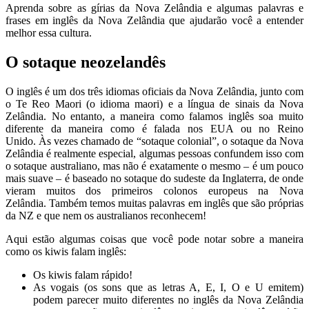
Aprenda sobre as
gírias
da Nova Zelândia e algumas palavras e
frases em inglês da Nova Zelândia que ajudarão você a entender
melhor essa cultura.
O sotaque neozelandês
O inglês é um dos três idiomas oficiais da Nova Zelândia, junto com
o Te Reo Maori (o idioma maori) e a língua de sinais da Nova
Zelândia. No entanto, a maneira como falamos inglês soa muito
diferente da maneira como é falada nos EUA ou no Reino
Unido. Às vezes chamado de “sotaque colonial”, o sotaque da Nova
Zelândia é realmente especial, algumas pessoas confundem isso com
o sotaque australiano, mas não é exatamente o mesmo – é um pouco
mais suave – é baseado no sotaque do sudeste da Inglaterra, de onde
vieram muitos dos primeiros colonos europeus na Nova
Zelândia. Também temos muitas palavras em inglês que são próprias
da NZ e que nem os australianos reconhecem!
Aqui estão algumas coisas que você pode notar sobre a maneira
como os
kiwis
falam inglês:
Os kiwis
falam rápido!
As vogais (os sons que as letras A, E, I, O e U emitem)
podem parecer muito diferentes no inglês da Nova Zelândia