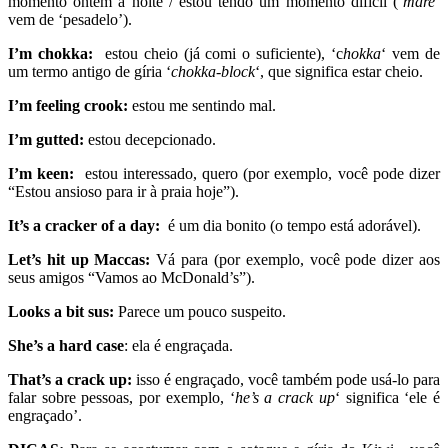
momento ontem à noite / estou tendo um momento difícil (‘
mare
‘
vem de ‘pesadelo’).
I’m chokka:
estou cheio (já comi o suficiente), ‘c
hokka
‘ vem de
um termo antigo de
gíria
‘
chokka-block
‘, que significa estar cheio.
I’m feeling crook:
estou me sentindo mal.
I’m gutted:
estou decepcionado.
I’m keen:
estou interessado, quero (por exemplo, você pode dizer
“Estou ansioso para ir à praia hoje”).
It’s a cracker of a day:
é um dia bonito (o tempo está adorável).
Let’s hit up Maccas:
Vá para (por exemplo, você pode dizer aos
seus amigos “Vamos ao McDonald’s”).
Looks a bit sus:
Parece um pouco suspeito.
She’s a hard case
: ela é engraçada.
That’s a crack up:
isso é engraçado, você também pode usá-lo para
falar sobre pessoas, por exemplo, ‘
he’s a crack up
‘ significa ‘ele é
engraçado’.