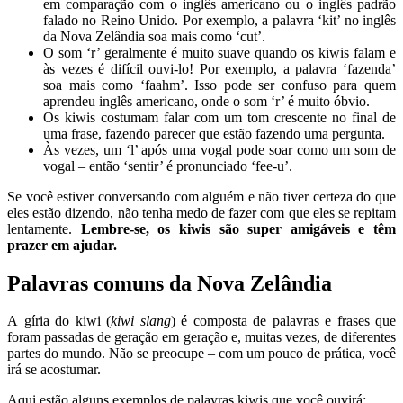
em comparação com o inglês americano ou o inglês padrão
falado no Reino Unido. Por exemplo, a palavra ‘kit’ no inglês
da Nova Zelândia soa mais como ‘cut’.
O som ‘r’ geralmente é muito suave quando os
kiwis
falam e
às vezes é difícil ouvi-lo! Por exemplo, a palavra ‘fazenda’
soa mais como ‘faahm’. Isso pode ser confuso para quem
aprendeu inglês americano, onde o som ‘r’ é muito óbvio.
Os kiwis
costumam falar com um tom crescente no final de
uma frase, fazendo parecer que estão fazendo uma pergunta.
Às vezes, um ‘l’ após uma vogal pode soar como um som de
vogal – então ‘sentir’ é pronunciado ‘fee-u’.
Se você estiver conversando com alguém e não tiver certeza do que
eles estão dizendo, não tenha medo de fazer com que eles se repitam
lentamente.
Lembre-se, os
kiwis
são super amigáveis ​​e têm
prazer em ajudar.
Palavras comuns da Nova Zelândia
A
gíria do
kiwi
(
kiwi slang
) é composta de palavras e frases que
foram passadas de geração em geração e, muitas vezes, de diferentes
partes do mundo. Não se preocupe – com um pouco de prática, você
irá se acostumar.
Aqui estão alguns exemplos de palavras
kiwis
que você ouvirá: