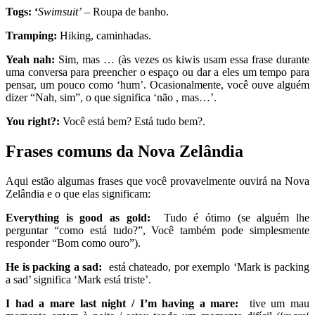
Togs: ‘
Swimsuit’
– Roupa de banho.
Tramping
:
Hiking, caminhadas.
Yeah nah:
Sim, mas … (às vezes os
kiwis
usam essa frase durante
uma conversa para preencher o espaço ou dar a eles um tempo para
pensar, um pouco como ‘hum’. Ocasionalmente, você ouve alguém
dizer “Nah, sim”, o que significa ‘não , mas…’.
You right?:
Você está bem? Está tudo bem?.
Frases comuns da Nova Zelândia
Aqui estão algumas frases que você provavelmente ouvirá na Nova
Zelândia e o que elas significam:
Everything is good as gold:
Tudo é ótimo (se alguém lhe
perguntar “como está tudo?”, Você também pode simplesmente
responder “Bom como ouro”).
He is packing a sad:
está chateado, por exemplo ‘Mark is packing
a sad’ significa ‘Mark está triste’.
I had a mare last night / I’m having a mare:
tive um mau