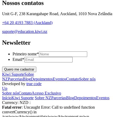
Nossos contatos
Unit G-F, 238 Karangahape Road, Auckland, 1010 Nova Zelândia
+64 20 4193 7883 (Auckland)
suporte@education.kiwi.nz
Newsletter
Primeiro nome
*
Email
*
Kiwi Suporte
Sobre
NZ
Parcerias
Blog
Depoimentos
Eventos
Contato
Sobre nós
Developed by
true code
Up
Sobre nós
Contato
Acesso Exclusivo
Início
Kiwi Suporte
Sobre NZ
Parcerias
Blog
Depoimentos
Eventos
Currency:
NZD :
Fatal error
: Uncaught Error: Call to undefined function
convertCurrency() in
/var/www/kiwisupport/data/www/kiwisupport.ru/wp-