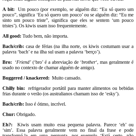
A bit:
Um pouco (por exemplo, se alguém diz: “Eu só quero um
pouco”, significa ‘Eu só quero um pouco’ ou se alguém diz: “Eu me
sinto um pouco triste”, significa que eles se sentem ‘um pouco
tristes’).
Os kiwis
usam isso frequentemente.
All good:
Tudo bem, não importa.
Bach/crib:
casa de férias (na ilha norte, os
kiwis
costumam usar a
palavra ‘bach’ e na ilha sul usam a palavra ‘berço’).
Bro:
‘
Friend’
(‘bro’ é a abreviação de ‘
brother
‘, mas geralmente é
usado no contexto de chamar alguém de amigo).
Buggered / knackered:
Muito cansado.
Chilly bin:
refrigerador portátil para manter alimentos ou bebidas
frias durante o verão (os australianos chamam isso de ‘esky’).
Bach/crib:
Isso é ótimo, incrível.
Chur:
Obrigado.
Eh?:
Kiwis
usam muito essa pequena palavra. Parece ‘eh’ ou
‘sim’. Essa palavra geralmente vem no final da frase e pode
transformá-la em uma pergunta, por exemplo ‘Está certo, não