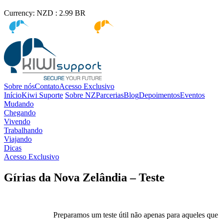
Currency:
NZD :
2.99
BR
Kiwi immigration
Kiwi Education
Sobre nós
Contato
Acesso Exclusivo
Início
Kiwi Suporte
Sobre NZ
Parcerias
Blog
Depoimentos
Eventos
Mudando
Chegando
Vivendo
Trabalhando
Viajando
Dicas
Acesso Exclusivo
Gírias da Nova Zelândia – Teste
Preparamos um teste útil não apenas para aqueles qu