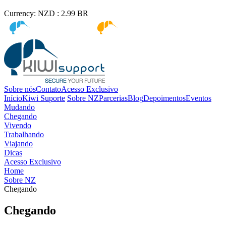
Currency:
NZD :
2.99
BR
Kiwi immigration
Kiwi Education
Sobre nós
Contato
Acesso Exclusivo
Início
Kiwi Suporte
Sobre NZ
Parcerias
Blog
Depoimentos
Eventos
Mudando
Chegando
Vivendo
Trabalhando
Viajando
Dicas
Acesso Exclusivo
Home
Sobre NZ
Chegando
Chegando