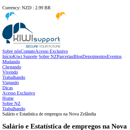
Currency:
NZD :
2.99
BR
Kiwi immigration
Kiwi Education
Sobre nós
Contato
Acesso Exclusivo
Início
Kiwi Suporte
Sobre NZ
Parcerias
Blog
Depoimentos
Eventos
Mudando
Chegando
Vivendo
Trabalhando
Viajando
Dicas
Acesso Exclusivo
Home
Sobre NZ
Trabalhando
Salário e Estatística de empregos na Nova Zelândia
Salário e Estatística de empregos na Nova