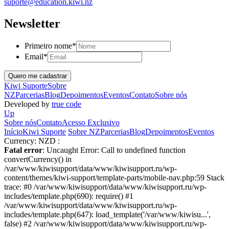
suporte@education.kiwi.nz
Newsletter
Primeiro nome
*
Email
*
Kiwi Suporte
Sobre
NZ
Parcerias
Blog
Depoimentos
Eventos
Contato
Sobre nós
Developed by
true code
Up
Sobre nós
Contato
Acesso Exclusivo
Início
Kiwi Suporte
Sobre NZ
Parcerias
Blog
Depoimentos
Eventos
Currency:
NZD :
Fatal error
: Uncaught Error: Call to undefined function
convertCurrency() in
/var/www/kiwisupport/data/www/kiwisupport.ru/wp-
content/themes/kiwi-support/template-parts/mobile-nav.php:59 Stack
trace: #0 /var/www/kiwisupport/data/www/kiwisupport.ru/wp-
includes/template.php(690): require() #1
/var/www/kiwisupport/data/www/kiwisupport.ru/wp-
includes/template.php(647): load_template('/var/www/kiwisu...',
false) #2 /var/www/kiwisupport/data/www/kiwisupport.ru/wp-