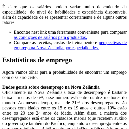
É claro que os salários podem variar muito dependendo da
especialidade, do nível de habilidades e experiência disponíveis,
além da capacidade de se apresentar corretamente e de alguns outros
fatores.
Encontre nest link uma ferramenta conveniente para comparar
as condições de salários para graduados.
Compare as receitas, custos de treinamento e
perspectivas de
emprego na Nova Zelândia por especialidades.
Estatísticas de emprego
Agora vamos olhar para a probabilidade de encontrar um emprego
com o salário certo.
Dados gerais sobre desemprego na Nova Zelândia
Oficialmente na Nova Zelândia,a taxa de desemprego é bastante
baixa – menos de 6%, esse número está entre os dez melhores do
mundo. Ao mesmo tempo, mais de 21% dos desempregados são
pessoas com idades entre os 15 e os 19 anos e outros 10% estão
entre os 20 aos 24 anos de idade. Além disso, a maioria dos
desempregados está entre os cidadãos maoris (que recebem auxílio
do governo) e também do Pacífico, enquanto o desemprego entre os
europeus é inferior a 4,5% e entre os cidadãos asiáticos é inferior a