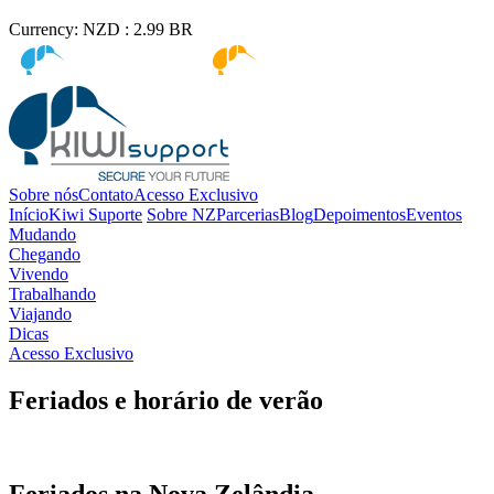
Currency:
NZD :
2.99
BR
Kiwi immigration
Kiwi Education
Sobre nós
Contato
Acesso Exclusivo
Início
Kiwi Suporte
Sobre NZ
Parcerias
Blog
Depoimentos
Eventos
Mudando
Chegando
Vivendo
Trabalhando
Viajando
Dicas
Acesso Exclusivo
Feriados e horário de verão
Feriados na Nova Zelândia