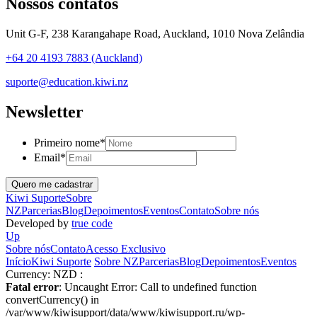
Nossos contatos
Unit G-F, 238 Karangahape Road, Auckland, 1010 Nova Zelândia
+64 20 4193 7883 (Auckland)
suporte@education.kiwi.nz
Newsletter
Primeiro nome
*
Email
*
Kiwi Suporte
Sobre
NZ
Parcerias
Blog
Depoimentos
Eventos
Contato
Sobre nós
Developed by
true code
Up
Sobre nós
Contato
Acesso Exclusivo
Início
Kiwi Suporte
Sobre NZ
Parcerias
Blog
Depoimentos
Eventos
Currency:
NZD :
Fatal error
: Uncaught Error: Call to undefined function
convertCurrency() in
/var/www/kiwisupport/data/www/kiwisupport.ru/wp-