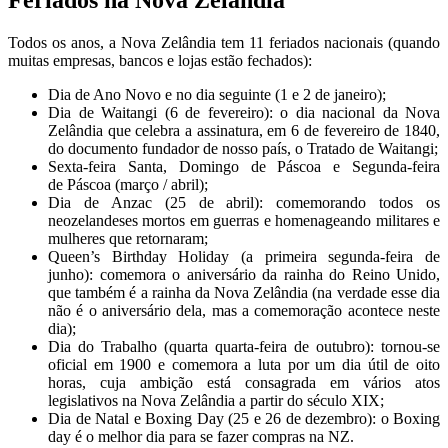
Todos os anos, a Nova Zelândia tem 11 feriados nacionais (quando
muitas empresas, bancos e lojas estão fechados):
Dia de Ano Novo e no dia seguinte (1 e 2 de janeiro);
Dia de Waitangi (6 de fevereiro): o dia nacional da Nova
Zelândia que celebra a assinatura, em 6 de fevereiro de 1840,
do documento fundador de nosso país, o Tratado de Waitangi;
Sexta-feira Santa, Domingo de
Páscoa
e Segunda-feira
de
Páscoa
(março / abril);
Dia de Anzac
(25 de abril): comemorando todos os
neozelandeses mortos em guerras e homenageando militares e
mulheres que retornaram;
Queen’s Birthday Holiday (a primeira segunda-feira de
junho): comemora o aniversário da rainha do Reino Unido,
que também é a rainha da Nova Zelândia (na verdade esse dia
não é o aniversário dela, mas a comemoração acontece neste
dia);
Dia do Trabalho (quarta quarta-feira de outubro): tornou-se
oficial em 1900 e comemora a luta por um dia útil de oito
horas, cuja ambição está consagrada em vários atos
legislativos na Nova Zelândia a partir do século XIX;
Dia de Natal e Boxing Day (25 e 26 de dezembro): o Boxing
day é o melhor dia para se fazer compras na NZ.