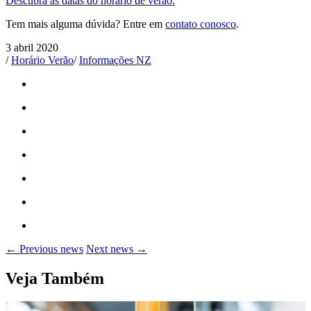
Descubra as datas do horário de verão.
Tem mais alguma dúvida? Entre em
contato conosco
.
3 abril 2020
/
Horário Verão
/
Informações NZ
← Previous news
Next news →
Veja Também