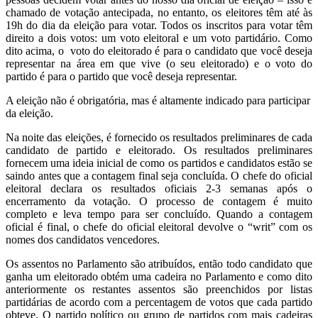
chamado de votação antecipada, no entanto, os eleitores têm até às
19h do dia da eleição para votar. Todos os inscritos para votar têm
direito a dois votos: um voto eleitoral e um voto partidário. Como
dito acima, o voto do eleitorado é para o candidato que você deseja
representar na área em que vive (o seu eleitorado) e o voto do
partido é para o partido que você deseja representar.
A eleição não é obrigatória, mas é altamente indicado para participar
da eleição.
Na noite das eleições, é fornecido os resultados preliminares de cada
candidato de partido e eleitorado. Os resultados preliminares
fornecem uma ideia inicial de como os partidos e candidatos estão se
saindo antes que a contagem final seja concluída. O chefe do oficial
eleitoral declara os resultados oficiais 2-3 semanas após o
encerramento da votação. O processo de contagem é muito
completo e leva tempo para ser concluído. Quando a contagem
oficial é final, o chefe do oficial eleitoral devolve o “writ” com os
nomes dos candidatos vencedores.
Os assentos no Parlamento são atribuídos, então todo candidato que
ganha um eleitorado obtém uma cadeira no Parlamento e como dito
anteriormente os restantes assentos são preenchidos por listas
partidárias de acordo com a percentagem de votos que cada partido
obteve. O partido político ou grupo de partidos com mais cadeiras