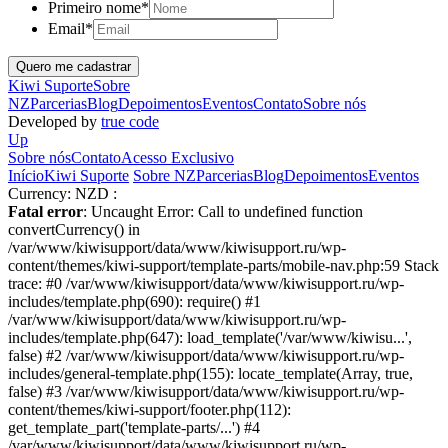
Primeiro nome
*
Email
*
Kiwi Suporte
Sobre
NZ
Parcerias
Blog
Depoimentos
Eventos
Contato
Sobre nós
Developed by
true code
Up
Sobre nós
Contato
Acesso Exclusivo
Início
Kiwi Suporte
Sobre NZ
Parcerias
Blog
Depoimentos
Eventos
Currency:
NZD :
Fatal error
: Uncaught Error: Call to undefined function
convertCurrency() in
/var/www/kiwisupport/data/www/kiwisupport.ru/wp-
content/themes/kiwi-support/template-parts/mobile-nav.php:59 Stack
trace: #0 /var/www/kiwisupport/data/www/kiwisupport.ru/wp-
includes/template.php(690): require() #1
/var/www/kiwisupport/data/www/kiwisupport.ru/wp-
includes/template.php(647): load_template('/var/www/kiwisu...',
false) #2 /var/www/kiwisupport/data/www/kiwisupport.ru/wp-
includes/general-template.php(155): locate_template(Array, true,
false) #3 /var/www/kiwisupport/data/www/kiwisupport.ru/wp-
content/themes/kiwi-support/footer.php(112):
get_template_part('template-parts/...') #4
/var/www/kiwisupport/data/www/kiwisupport.ru/wp-