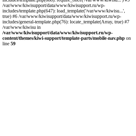
/var/www/kiwisupport/data/www/kiwisupport.ru/wp-
includes/template.php(647): load_template('/var/www/kiwisu...',
true) #6 /var/www/kiwisupport/data/www/kiwisupport.ru/wp-
includes/general-template.php(76): locate_template(Array, true) #7
/var/www/kiwisu in
/var/www/kiwisupport/data/www/kiwisupport.ru/wp-
content/themes/kiwi-support/template-parts/mobile-nav.php
on
line
59