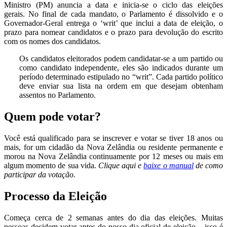
Ministro (PM) anuncia a data e inicia-se o ciclo das eleições
gerais. No final de cada mandato, o Parlamento é dissolvido e o
Governador-Geral entrega o ‘writ’ que inclui a data de eleição, o
prazo para nomear candidatos e o prazo para devolução do escrito
com os nomes dos candidatos.
Os candidatos eleitorados podem candidatar-se a um partido ou
como candidato independente, eles são indicados durante um
período determinado estipulado no “writ”. Cada partido político
deve enviar sua lista na ordem em que desejam obtenham
assentos no Parlamento.
Quem pode votar?
Você está qualificado para se inscrever e votar se tiver 18 anos ou
mais, for um cidadão da Nova Zelândia ou residente permanente e
morou na Nova Zelândia continuamente por 12 meses ou mais em
algum momento de sua vida.
Clique aqui e
baixe o manual
de como
participar da votação.
Processo da Eleição
Começa cerca de 2 semanas antes do dia das eleições. Muitas
pessoas decidem votar antes do nosso dia oficial de eleição – isso é