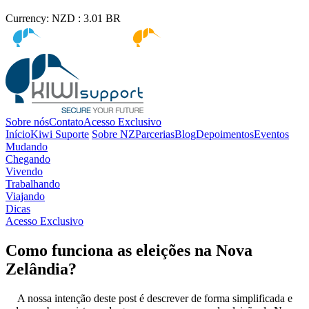
Currency:
NZD :
3.01
BR
Kiwi immigration
Kiwi Education
Sobre nós
Contato
Acesso Exclusivo
Início
Kiwi Suporte
Sobre NZ
Parcerias
Blog
Depoimentos
Eventos
Mudando
Chegando
Vivendo
Trabalhando
Viajando
Dicas
Acesso Exclusivo
Como funciona as eleições na Nova
Zelândia?
A nossa intenção deste post é descrever de forma simplificada e