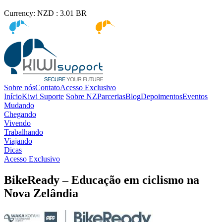
Currency:
NZD :
3.01
BR
Kiwi immigration
Kiwi Education
Sobre nós
Contato
Acesso Exclusivo
Início
Kiwi Suporte
Sobre NZ
Parcerias
Blog
Depoimentos
Eventos
Mudando
Chegando
Vivendo
Trabalhando
Viajando
Dicas
Acesso Exclusivo
BikeReady – Educação em ciclismo na
Nova Zelândia