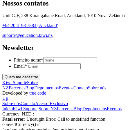
Nossos contatos
Unit G-F, 238 Karangahape Road, Auckland, 1010 Nova Zelândia
+64 20 4193 7883 (Auckland)
suporte@education.kiwi.nz
Newsletter
Primeiro nome
*
Email
*
Kiwi Suporte
Sobre
NZ
Parcerias
Blog
Depoimentos
Eventos
Contato
Sobre nós
Developed by
true code
Up
Sobre nós
Contato
Acesso Exclusivo
Início
Kiwi Suporte
Sobre NZ
Parcerias
Blog
Depoimentos
Eventos
Currency:
NZD :
Fatal error
: Uncaught Error: Call to undefined function
convertCurrency() in
/var/www/kiwisupport/data/www/kiwisupport.ru/wp-