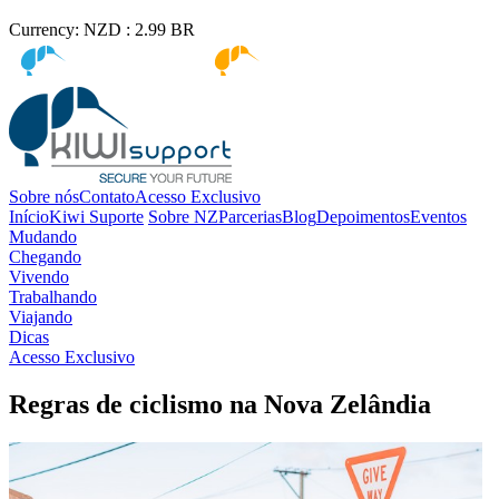
Currency:
NZD :
2.99
BR
Kiwi immigration
Kiwi Education
Sobre nós
Contato
Acesso Exclusivo
Início
Kiwi Suporte
Sobre NZ
Parcerias
Blog
Depoimentos
Eventos
Mudando
Chegando
Vivendo
Trabalhando
Viajando
Dicas
Acesso Exclusivo
Regras de ciclismo na Nova Zelândia