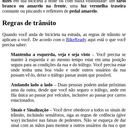
luzes
em sua bicicleta à noite ou com baixa visibilidade: um
farol
branco ou amarelo na frente
, uma
luz vermelha traseira
constante ou piscando e refletores de
pedal amarelo
.
Regras de trânsito
Quando você anda de bicicleta na estrada, as regras de trânsito se
aplicam a você. De acordo com o
BikeReady
aqui está o que você
precisa saber:
Mantenha a esquerda, veja e seja visto
– Você precisa se
manter à esquerda e ao mesmo tempo estar em uma posição
segura para as condições da rua e do tráfego. Você precisa estar
onde tenha uma boa visão e onde outros usuários da rua
possam vê-lo, deixe o tráfego passar assim que possível.
Andando lado a lado
– Duas pessoas podem andar próximas
uma da outra, desde que você não seguro o tráfego, ande em
fila única ao passar por veículos, inclusive ao passar por carros
estacionados.
Sinais e Sinalização
– Você deve obedecer a todos os sinais de
trânsito, incluindo semáforos, siga as regras de cedência (give
way) inclusive nas faixas de pedestres. Não se esqueça de dar
sinal com as mãos para mostrar a outros usuários da rua o que