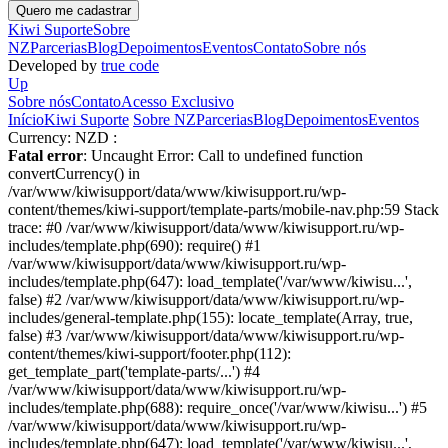
Kiwi Suporte
Sobre
NZ
Parcerias
Blog
Depoimentos
Eventos
Contato
Sobre nós
Developed by
true code
Up
Sobre nós
Contato
Acesso Exclusivo
Início
Kiwi Suporte
Sobre NZ
Parcerias
Blog
Depoimentos
Eventos
Currency:
NZD :
Fatal error
: Uncaught Error: Call to undefined function
convertCurrency() in
/var/www/kiwisupport/data/www/kiwisupport.ru/wp-
content/themes/kiwi-support/template-parts/mobile-nav.php:59 Stack
trace: #0 /var/www/kiwisupport/data/www/kiwisupport.ru/wp-
includes/template.php(690): require() #1
/var/www/kiwisupport/data/www/kiwisupport.ru/wp-
includes/template.php(647): load_template('/var/www/kiwisu...',
false) #2 /var/www/kiwisupport/data/www/kiwisupport.ru/wp-
includes/general-template.php(155): locate_template(Array, true,
false) #3 /var/www/kiwisupport/data/www/kiwisupport.ru/wp-
content/themes/kiwi-support/footer.php(112):
get_template_part('template-parts/...') #4
/var/www/kiwisupport/data/www/kiwisupport.ru/wp-
includes/template.php(688): require_once('/var/www/kiwisu...') #5
/var/www/kiwisupport/data/www/kiwisupport.ru/wp-
includes/template.php(647): load_template('/var/www/kiwisu...',