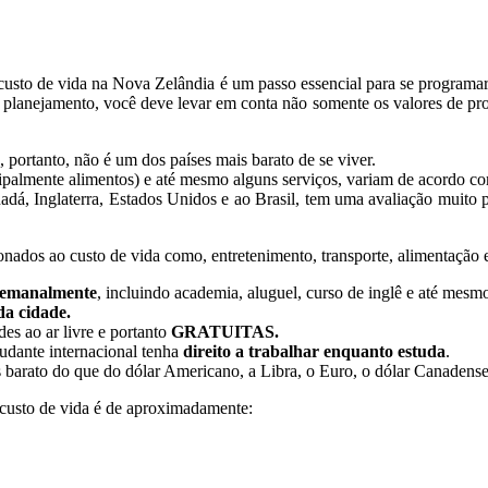
 custo de vida na Nova Zelândia é um passo essencial para se program
u planejamento, você deve levar em conta não somente os valores de pr
portanto, não é um dos países mais barato de se viver.
cipalmente alimentos) e até mesmo alguns serviços, variam de acordo co
, Inglaterra, Estados Unidos e ao Brasil, tem uma avaliação muito 
ionados ao custo de vida como, entretenimento, transporte, alimentação
semanalmente
, incluindo academia, aluguel, curso de inglê e até mesmo
a cidade.
des ao ar livre e portanto
GRATUITAS.
udante internacional tenha
direito a
trabalhar enquanto estuda
.
 barato do que do dólar Americano, a Libra, o Euro, o dólar Canadense
custo de vida é de aproximadamente: