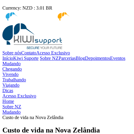
Currency:
NZD :
3.01
BR
Kiwi immigration
Kiwi Education
Sobre nós
Contato
Acesso Exclusivo
Início
Kiwi Suporte
Sobre NZ
Parcerias
Blog
Depoimentos
Eventos
Mudando
Chegando
Vivendo
Trabalhando
Viajando
Dicas
Acesso Exclusivo
Home
Sobre NZ
Mudando
Custo de vida na Nova Zelândia
Custo de vida na Nova Zelândia