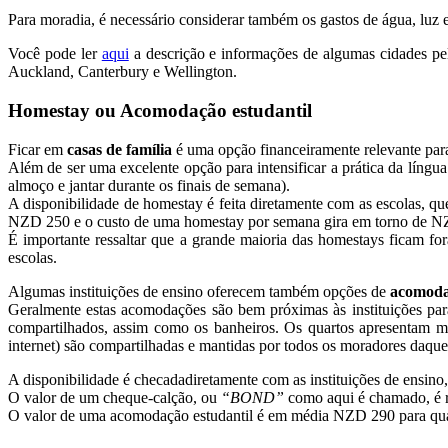
Para moradia, é necessário considerar também os gastos de água, luz e
Você pode ler
aqui
a descrição e informações de algumas cidades pel
Auckland, Canterbury e Wellington.
Homestay ou Acomodação estudantil
Ficar em
casas de família
é uma opção financeiramente relevante par
Além de ser uma excelente opção para intensificar a prática da língu
almoço e jantar durante os finais de semana).
A disponibilidade de homestay é feita diretamente com as escolas, q
NZD 250 e o custo de uma homestay por semana gira em torno de NZD
É importante ressaltar que a grande maioria das homestays ficam for
escolas.
Algumas instituições de ensino oferecem também opções de
acomodaç
Geralmente estas acomodações são bem próximas às instituições par
compartilhados, assim como os banheiros. Os quartos apresentam mó
internet) são compartilhadas e mantidas por todos os moradores daque
A disponibilidade é checadadiretamente com as instituições de ensin
O valor de um cheque-calção, ou
“BOND”
como aqui é chamado, é r
O valor de uma acomodação estudantil é em média NZD 290 para quar