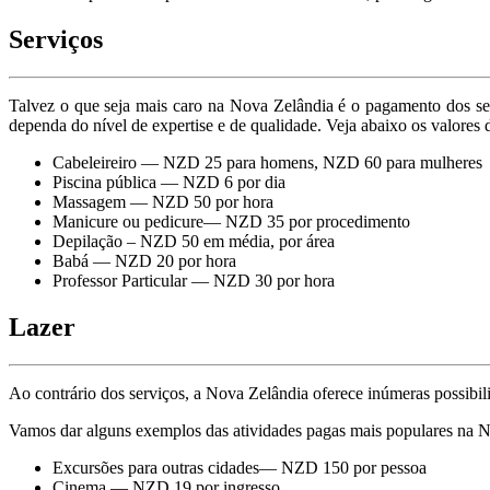
Serviços
Talvez o que seja mais caro na Nova Zelândia é o pagamento dos ser
dependa do nível de expertise e de qualidade. Veja abaixo os valores 
Cabeleireiro — NZD 25 para homens, NZD 60 para mulheres
Piscina pública — NZD 6 por dia
Маssagem — NZD 50 por hora
Маnicure ou pedicure— NZD 35 por procedimento
Depilação – NZD 50 em média, por área
Babá — NZD 20 por hora
Professor Particular — NZD 30 por hora
Lazer
Ao contrário dos serviços, a Nova Zelândia oferece inúmeras possibili
Vamos dar alguns exemplos das atividades pagas mais populares na 
Excursões para outras cidades— NZD 150 por pessoa
Cinema — NZD 19 por ingresso