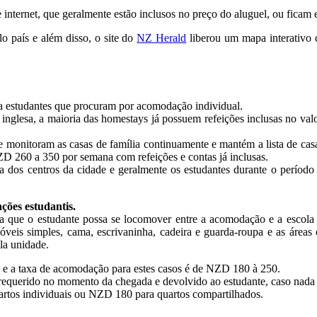
 internet, que geralmente estão inclusos no preço do aluguel, ou ficam
o país e além disso, o site do
NZ Herald
liberou um mapa interativo 
a estudantes que procuram por acomodação individual.
a inglesa, a maioria das homestays já possuem refeições inclusas no va
ue monitoram as casas de família continuamente e mantém a lista de ca
 260 a 350 por semana com refeições e contas já inclusas.
a dos centros da cidade e geralmente os estudantes durante o período d
ões estudantis.
a que o estudante possa se locomover entre a acomodação e a escola 
veis simples, cama, escrivaninha, cadeira e guarda-roupa e as áreas 
la unidade.
o, e a taxa de acomodação para estes casos é de NZD 180 à 250.
equerido no momento da chegada e devolvido ao estudante, caso nada t
tos individuais ou NZD 180 para quartos compartilhados.