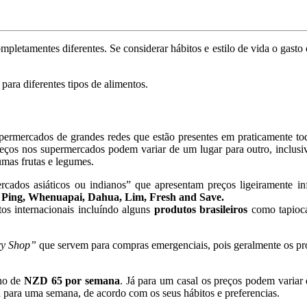
completamentes diferentes. Se considerar hábitos e estilo de vida o g
ara diferentes tipos de alimentos.
rmercados de grandes redes que estão presentes em praticamente tod
reços nos supermercados podem variar de um lugar para outro, inclusi
umas frutas e legumes.
ados asiáticos ou indianos” que apresentam preços ligeiramente infe
i Ping, Whenuapai, Dahua, Lim, Fresh and Save.
os internacionais incluíndo alguns
produtos brasileiros
como tapioca,
ry Shop”
que servem para compras emergenciais, pois geralmente os p
no de
NZD 65 por semana
. Já para um casal os preços podem vari
 para uma semana, de acordo com os seus hábitos e preferencias.