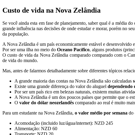
Custo de vida na Nova Zelândia
Se você ainda esta em fase de planejamento, saber qual é a média do
grande influência nas decisões de onde estudar e morar, porém no se
da população.
A Nova Zelândia é um país economicamente estável e desenvolvido e, 
Por ser uma ilha no meio do
Oceano Pacífico
, alguns produtos (prin
O custo de vida da Nova Zelândia comparado comparado com o Canadá
de vida do mundo.
Mas, antes de falarmos detalhadamente sobre diferentes tópicos relac
A grande maioria das contas na Nova Zelândia são calculadas
Existe uma grande diferença do valor do aluguel
dependendo d
Por ser um país rico em belezas naturais, existem muitas ativida
A Nova Zelândia é um dos poucos países que permite que o est
O
valor do dólar neozelandês
comparado ao real é muito mais
Para um estudante na Nova Zelândia,
o valor médio por semana
do 
Acomodação (incluido luz/água/internet): NZD 245
Alimentação: NZD 60
Transporte: NZD 20