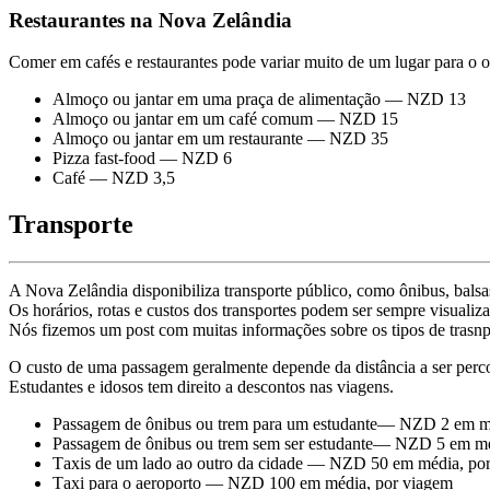
Restaurantes na Nova Zelândia
Comer em cafés e restaurantes pode variar muito de um lugar para o 
Almoço ou jantar em uma praça de alimentação — NZD 13
Almoço ou jantar em um café comum — NZD 15
Almoço ou jantar em um restaurante — NZD 35
Pizza fast-food — NZD 6
Café — NZD 3,5
Transporte
A Nova Zelândia disponibiliza transporte público, como ônibus, balsas
Os horários, rotas e custos dos transportes podem ser sempre visualiz
Nós fizemos um post com muitas informações sobre os tipos de trasnp
O custo de uma passagem geralmente depende da distância a ser perco
Estudantes e idosos tem direito a descontos nas viagens.
Passagem de ônibus ou trem para um estudante— NZD 2 em m
Passagem de ônibus ou trem sem ser estudante— NZD 5 em mé
Тaxis de um lado ao outro da cidade — NZD 50 em média, po
Тaxi para o aeroporto — NZD 100 em média, por viagem