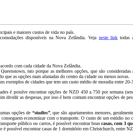
ipais e maiores custos de vida no país.
 acomodações disponíveis na Nova Zelândia. Veja
neste link
todas 
e acordo com cada cidade da Nova Zelândia.
Queenstown, isto porque as melhores opções, que são consideradas a
do que as opções mais afastadas do centro da cidade ou menos novas.
guns exemplos de cidades que tem um custo médio de moradia entre 2
idades é possíve encontrar opções de NZD 450 a 750 por semana (sen
sim dividir as despesas, por isso é bem comum encontrar opções de p
lgumas opções de
“studios”
,
que são apartamentos menores, geralmente 
sim conseguem economizar com o transporte. O custo de um estúdio no
ransporte público ou carros, é possível encontrar boas
casas, com 3 qu
 e é possível encontrar casas de 1 dormitório em Christchurch, entre