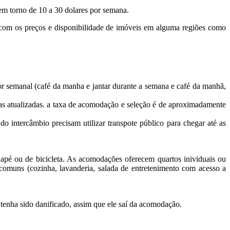
 em torno de 10 a 30 dolares por semana.
com os preços e disponibilidade de imóveis em alguma regiões como
lor semanal (café da manha e jantar durante a semana e café da manhã,
sas atualizadas. a taxa de acomodação e seleção é de aproximadamente
o intercâmbio precisam utilizar transpote público para chegar até as
apé ou de bicicleta. As acomodações oferecem quartos inividuais ou
comuns (cozinha, lavanderia, salada de entretenimento com acesso a
enha sido danificado, assim que ele saí da acomodação.